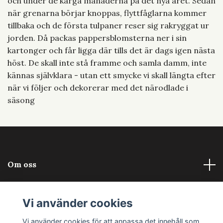
och under de karga månaderna på det nya året. Sedan
när grenarna börjar knoppas, flyttfåglarna kommer
tillbaka och de första tulpaner reser sig rakryggat ur
jorden. Då packas pappersblomsterna ner i sin
kartonger och får ligga där tills det är dags igen nästa
höst. De skall inte stå framme och samla damm, inte
kännas självklara - utan ett smycke vi skall längta efter
när vi följer och dekorerar med det närodlade i
säsong
Om oss
Läs mer
Vi använder cookies
Sociala medier
Vi använder cookies för att anpassa det innehåll som