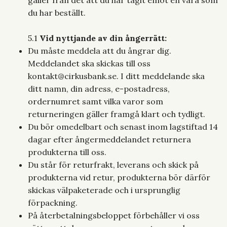
gäller från det att du har tagit emot en vara som
du har beställt.
5.1
Vid nyttjande av din ångerrätt:
Du måste meddela att du ångrar dig.
Meddelandet ska skickas till oss
kontakt@cirkusbank.se
. I ditt meddelande ska
ditt namn, din adress, e-postadress,
ordernumret samt vilka varor som
returneringen gäller framgå klart och tydligt.
Du bör omedelbart och senast inom lagstiftad 14
dagar efter ångermeddelandet returnera
produkterna till oss.
Du står för returfrakt, leverans och skick på
produkterna vid retur, produkterna bör därför
skickas välpaketerade och i ursprunglig
förpackning.
På återbetalningsbeloppet förbehåller vi oss