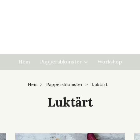
Hem
Pappersblomster
Workshop
Hem
Pappersblomster
Luktärt
Luktärt