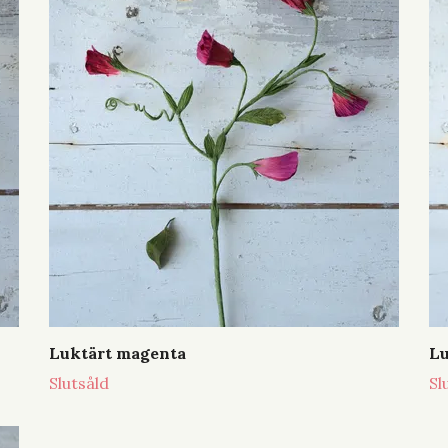
Luktärt magenta
Lu
Slutsåld
Sl