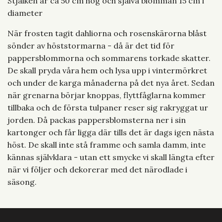
Stjälken är ca 50 cm hög och själva blomman 15 cm i
diameter
När frosten tagit dahliorna och rosenskärorna blåst
sönder av höststormarna - då är det tid för
pappersblommorna och sommarens torkade skatter.
De skall pryda våra hem och lysa upp i vintermörkret
och under de karga månaderna på det nya året. Sedan
när grenarna börjar knoppas, flyttfåglarna kommer
tillbaka och de första tulpaner reser sig rakryggat ur
jorden. Då packas pappersblomsterna ner i sin
kartonger och får ligga där tills det är dags igen nästa
höst. De skall inte stå framme och samla damm, inte
kännas självklara - utan ett smycke vi skall längta efter
när vi följer och dekorerar med det närodlade i
säsong.