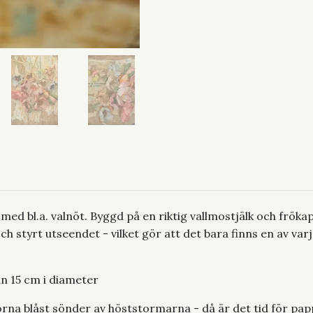
d bl.a. valnöt. Byggd på en riktig vallmostjälk och frökap
h styrt utseendet - vilket gör att det bara finns en av varje
an 15 cm i diameter
rorna blåst sönder av höststormarna - då är det tid för