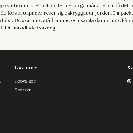
 upp i vintermörkret och under de karga månaderna på det 
 de första tulpaner reser sig rakryggat ur jorden. Då pac
ta höst. De skall inte stå framme och samla damm, inte känna
d det närodlade i säsong.
Läs mer
S
h
Köpvillkor
Kontakt