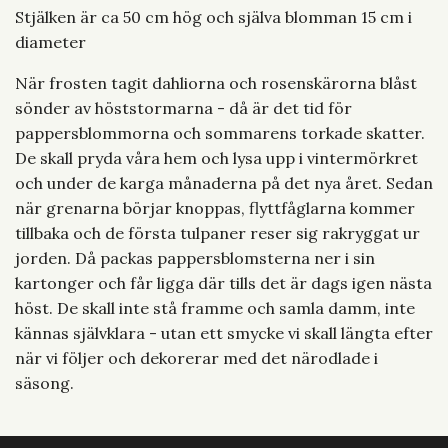
Stjälken är ca 50 cm hög och själva blomman 15 cm i
diameter
När frosten tagit dahliorna och rosenskärorna blåst
sönder av höststormarna - då är det tid för
pappersblommorna och sommarens torkade skatter.
De skall pryda våra hem och lysa upp i vintermörkret
och under de karga månaderna på det nya året. Sedan
när grenarna börjar knoppas, flyttfåglarna kommer
tillbaka och de första tulpaner reser sig rakryggat ur
jorden. Då packas pappersblomsterna ner i sin
kartonger och får ligga där tills det är dags igen nästa
höst. De skall inte stå framme och samla damm, inte
kännas självklara - utan ett smycke vi skall längta efter
när vi följer och dekorerar med det närodlade i
säsong.