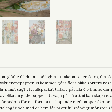
arglädje då du får möjlighet att skapa rosenskära, det skir
tyskt crepepapper. Vi kommer göra flera olika sorters ros
ir minst sagt ett fullspäckat tillfälle på hela 4,5 timme där
olika färgade papper att välja på, så att ni kan skapa era
kännedom för ert fortsatta skapande med pappersblommor
al ingår och med er hem får ni ett fullständigt mönster så 