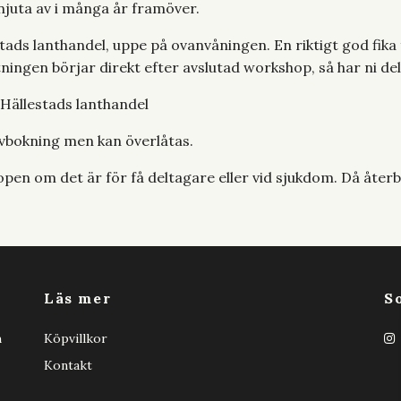
njuta av i många år framöver.
lestads lanthandel, uppe på ovanvåningen. En riktigt god fika 
ningen börjar direkt efter avslutad workshop, så har ni del
 Hällestads lanthandel
 avbokning men kan överlåtas.
open om det är för få deltagare eller vid sjukdom. Då återb
Läs mer
S
h
Köpvillkor
Kontakt