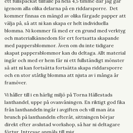
ett fullspäckat tillfälle på hela 4,5 timme där jag går
igenom alla olika delarna på en riddarsporre. Det
kommer finnas en mängd av olika färgade papper att
välja på, så att ni kan skapa er helt individuella
blomma. Ni kommer få med er en grund med verktyg
och materialkännedom för ert fortsatta skapande
med pappersblommor. Även om du inte tidigare
skapat pappersblommor kan du deltaga. Allt material
ingår och med er hem får ni ett fullständigt mönster
så att ni kan fortsätta fortsätta skapa riddarsporre
och en stor ståtlig blomma att njuta av i många år
framöver.
Vi håller till i en härlig miljö på Torna Hällestads
lanthandel, uppe på ovanvåningen. En riktigt god fika
från lanthandeln ingår i avgiften och vill man äta
brunch på lanthandeln efteråt, sittningen börjar
direkt efter avslutad workshop, så har ni deltagare
förtur. Intresse anmäls till mig.