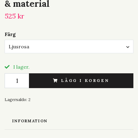
& material
525 kr
Färg
Ljusrosa
I lager.
LÄGG I KORGEN
Lagersaldo:
2
INFORMATION