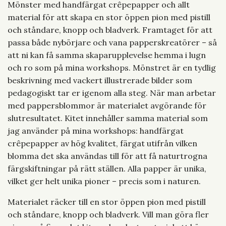
Mönster med handfärgat crêpepapper och allt
material för att skapa en stor öppen pion med pistill
och ståndare, knopp och bladverk. Framtaget för att
passa både nybörjare och vana papperskreatörer – så
att ni kan få samma skaparupplevelse hemma i lugn
och ro som på mina workshops. Mönstret är en tydlig
beskrivning med vackert illustrerade bilder som
pedagogiskt tar er igenom alla steg. När man arbetar
med pappersblommor är materialet avgörande för
slutresultatet. Kitet innehåller samma material som
jag använder på mina workshops: handfärgat
crêpepapper av hög kvalitet, färgat utifrån vilken
blomma det ska användas till för att få naturtrogna
färgskiftningar på rätt ställen. Alla papper är unika,
vilket ger helt unika pioner – precis som i naturen.
Materialet räcker till en stor öppen pion med pistill
och ståndare, knopp och bladverk. Vill man göra fler